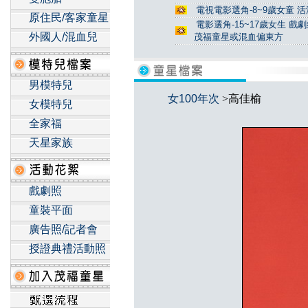
電視電影選角-8~9歲女童 活
原住民/客家童星
電影選角-15~17歲女生 戲
外國人/混血兒
茂福童星或混血偏東方
男模特兒
女100年次
>高佳榆
女模特兒
全家福
天星家族
戲劇照
童裝平面
廣告照/記者會
授證典禮活動照