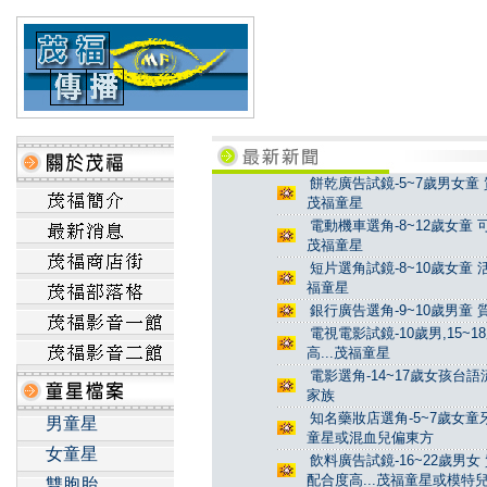
餅乾廣告試鏡-5~7歲男女童 
茂福童星
電動機車選角-8~12歲女童 
茂福童星
短片選角試鏡-8~10歲女童 
福童星
銀行廣告選角-9~10歲男童 
電視電影試鏡-10歲男,15~
高...茂福童星
電影選角-14~17歲女孩台
家族
知名藥妝店選角-5~7歲女童牙
男童星
童星或混血兒偏東方
女童星
飲料廣告試鏡-16~22歲男女
配合度高...茂福童星或模特
雙胞胎