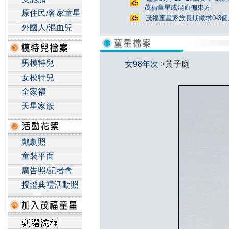
茂福童星或混血偏東方
原住民/客家童星
茂福童星家族長期徵求0-3
外國人/混血兒
男模特兒
女98年次
>黃子庭
女模特兒
全家福
天星家族
戲劇照
童裝平面
廣告照/記者會
授證典禮活動照