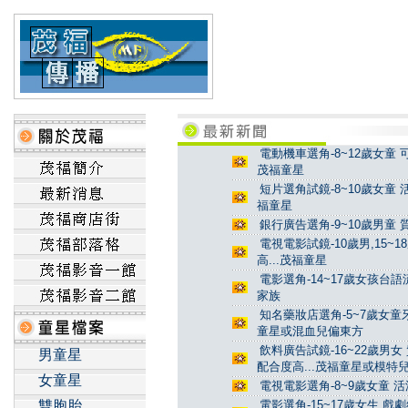
電動機車選角-8~12歲女童 
茂福童星
短片選角試鏡-8~10歲女童 
福童星
銀行廣告選角-9~10歲男童 
電視電影試鏡-10歲男,15~
高...茂福童星
電影選角-14~17歲女孩台
家族
知名藥妝店選角-5~7歲女童牙
童星或混血兒偏東方
飲料廣告試鏡-16~22歲男女
男童星
配合度高...茂福童星或模特
女童星
電視電影選角-8~9歲女童 活
雙胞胎
電影選角-15~17歲女生 戲