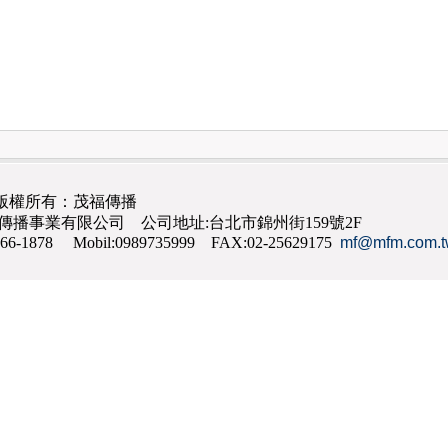
版權所有：茂福傳播
茂福傳播事業有限公司 公司地址:台北市錦州街159號2F
866-1878 Mobil:0989735999 FAX:02-25629175
mf@mfm.com.t
網路行銷
,
網頁設計
,
手機網頁設計
,
seo
,
機場接送
,
台南花店