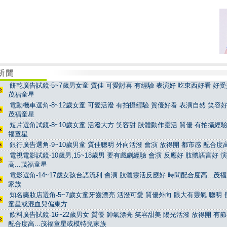
餅乾廣告試鏡-5~7歲男女童 質佳 可愛討喜 有經驗 表演好 吃東西好看 好受控
茂福童星
電動機車選角-8~12歲女童 可愛活潑 有拍攝經驗 質優好看 表演自然 笑容好看
茂福童星
短片選角試鏡-8~10歲女童 活潑大方 笑容甜 肢體動作靈活 質優 有拍攝經驗 
福童星
銀行廣告選角-9~10歲男童 質佳聰明 外向活潑 會演 放得開 都市感 配合度高
電視電影試鏡-10歲男,15~18歲男 要有戲劇經驗 會演 反應好 肢體語言好 
高...茂福童星
電影選角-14~17歲女孩台語流利 會演 肢體靈活反應好 時間配合度高...茂
家族
知名藥妝店選角-5~7歲女童牙齒漂亮 活潑可愛 質優外向 眼大有靈氣 聰明 長
童星或混血兒偏東方
飲料廣告試鏡-16~22歲男女 質優 帥氣漂亮 笑容甜美 陽光活潑 放得開 有
配合度高...茂福童星或模特兒家族