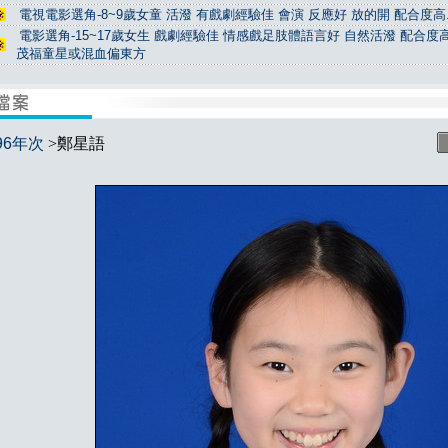
電視電影選角-8~9歲女童 活潑 有戲劇經驗佳 會演 反應好 放的開 配合度高.
電影選角-15~17歲女生 戲劇經驗佳 情感戲足肢體語言好 自然活潑 配合度高
茂福童星或混血偏東方
96年次
>鄭星語