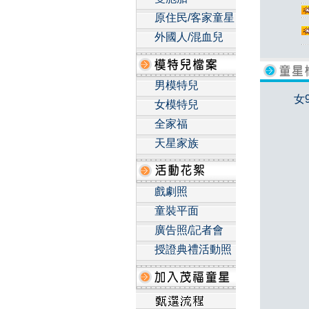
原住民/客家童星
外國人/混血兒
男模特兒
女
女模特兒
全家福
天星家族
戲劇照
童裝平面
廣告照/記者會
授證典禮活動照