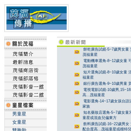
餅乾廣告試鏡-5~7歲男女童 
茂福童星
電動機車選角-8~12歲女童 
茂福童星
短片選角試鏡-8~10歲女童 
福童星
銀行廣告選角-9~10歲男童 
電視電影試鏡-10歲男,15~
高...茂福童星
電影選角-14~17歲女孩台
家族
知名藥妝店選角-5~7歲女童牙
男童星
童星或混血兒偏東方
女童星
飲料廣告試鏡-16~22歲男女
配合度高...茂福童星或模特
雙胞胎