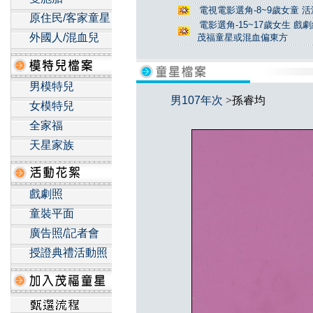
電視電影選角-8~9歲女童 活
原住民/客家童星
電影選角-15~17歲女生 戲
外國人/混血兒
茂福童星或混血偏東方
男模特兒
男107年次
>孫睿均
女模特兒
全家福
天星家族
戲劇照
童裝平面
廣告照/記者會
授證典禮活動照