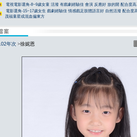
電視電影選角-8~9歲女童 活潑 有戲劇經驗佳 會演 反應好 放的開 配合度高.
電影選角-15~17歲女生 戲劇經驗佳 情感戲足肢體語言好 自然活潑 配合度高
茂福童星或混血偏東方
102年次
>徐妮恩