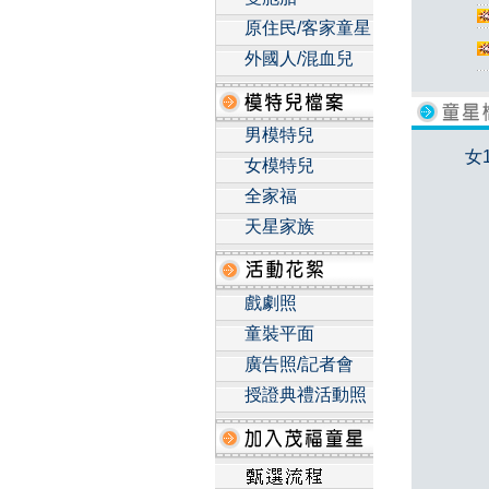
原住民/客家童星
外國人/混血兒
男模特兒
女
女模特兒
全家福
天星家族
戲劇照
童裝平面
廣告照/記者會
授證典禮活動照