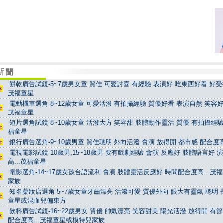
餅乾廣告試鏡-5~7歲男女童 質佳 可愛討喜 有經驗 表演好 吃東西好看 好受控
茂福童星
電動機車選角-8~12歲女童 可愛活潑 有拍攝經驗 質優好看 表演自然 笑容好看
茂福童星
短片選角試鏡-8~10歲女童 活潑大方 笑容甜 肢體動作靈活 質優 有拍攝經驗 
福童星
銀行廣告選角-9~10歲男童 質佳聰明 外向活潑 會演 放得開 都市感 配合度高
電視電影試鏡-10歲男,15~18歲男 要有戲劇經驗 會演 反應好 肢體語言好 
高...茂福童星
電影選角-14~17歲女孩台語流利 會演 肢體靈活反應好 時間配合度高...茂
家族
知名藥妝店選角-5~7歲女童牙齒漂亮 活潑可愛 質優外向 眼大有靈氣 聰明 長
童星或混血兒偏東方
飲料廣告試鏡-16~22歲男女 質優 帥氣漂亮 笑容甜美 陽光活潑 放得開 有
配合度高...茂福童星或模特兒家族