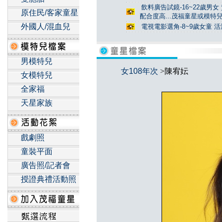
飲料廣告試鏡-16~22歲男女
原住民/客家童星
配合度高...茂福童星或模特
外國人/混血兒
電視電影選角-8~9歲女童 活
男模特兒
女108年次
>陳宥妘
女模特兒
全家福
天星家族
戲劇照
童裝平面
廣告照/記者會
授證典禮活動照