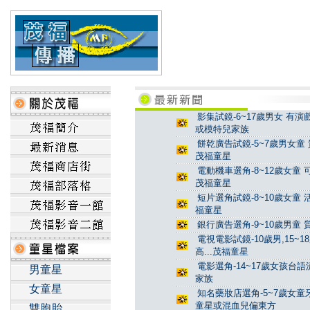
影集試鏡-6~17歲男女 有演
或模特兒家族
餅乾廣告試鏡-5~7歲男女童 
茂福童星
電動機車選角-8~12歲女童 
茂福童星
短片選角試鏡-8~10歲女童 
福童星
銀行廣告選角-9~10歲男童 
電視電影試鏡-10歲男,15~
高...茂福童星
電影選角-14~17歲女孩台
男童星
家族
女童星
知名藥妝店選角-5~7歲女童牙
童星或混血兒偏東方
雙胞胎