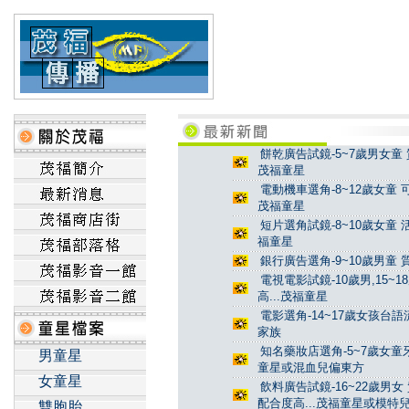
餅乾廣告試鏡-5~7歲男女童 
茂福童星
電動機車選角-8~12歲女童 
茂福童星
短片選角試鏡-8~10歲女童 
福童星
銀行廣告選角-9~10歲男童 
電視電影試鏡-10歲男,15~
高...茂福童星
電影選角-14~17歲女孩台
家族
知名藥妝店選角-5~7歲女童牙
男童星
童星或混血兒偏東方
女童星
飲料廣告試鏡-16~22歲男女
配合度高...茂福童星或模特
雙胞胎