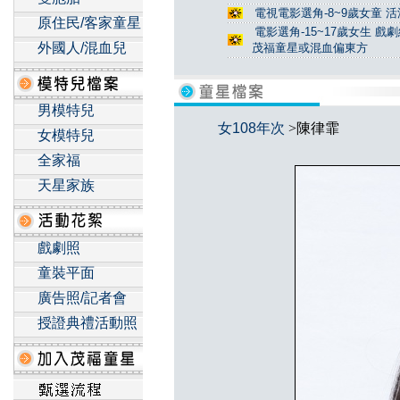
電視電影選角-8~9歲女童 活
原住民/客家童星
電影選角-15~17歲女生 戲
外國人/混血兒
茂福童星或混血偏東方
男模特兒
女108年次
>陳律霏
女模特兒
全家福
天星家族
戲劇照
童裝平面
廣告照/記者會
授證典禮活動照