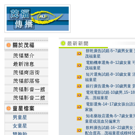
餅乾廣告試鏡-5~7歲男女童 
茂福童星
電動機車選角-8~12歲女童 
茂福童星
短片選角試鏡-8~10歲女童 
福童星
銀行廣告選角-9~10歲男童 
電視電影試鏡-10歲男,15~
高...茂福童星
電影選角-14~17歲女孩台
家族
知名藥妝店選角-5~7歲女童牙
男童星
童星或混血兒偏東方
女童星
飲料廣告試鏡-16~22歲男女
配合度高...茂福童星或模特
雙胞胎