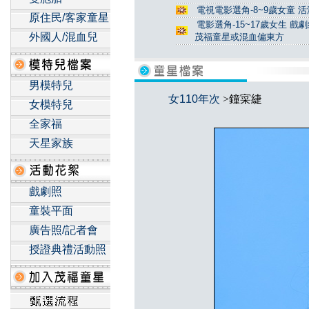
電視電影選角-8~9歲女童 活
原住民/客家童星
電影選角-15~17歲女生 戲
外國人/混血兒
茂福童星或混血偏東方
男模特兒
女110年次
>鐘寀緁
女模特兒
全家福
天星家族
戲劇照
童裝平面
廣告照/記者會
授證典禮活動照