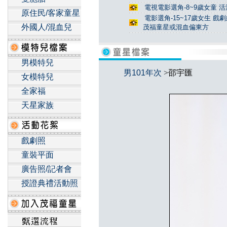
電視電影選角-8~9歲女童 活
原住民/客家童星
電影選角-15~17歲女生 戲
外國人/混血兒
茂福童星或混血偏東方
男模特兒
男101年次
>邵宇匯
女模特兒
全家福
天星家族
戲劇照
童裝平面
廣告照/記者會
授證典禮活動照