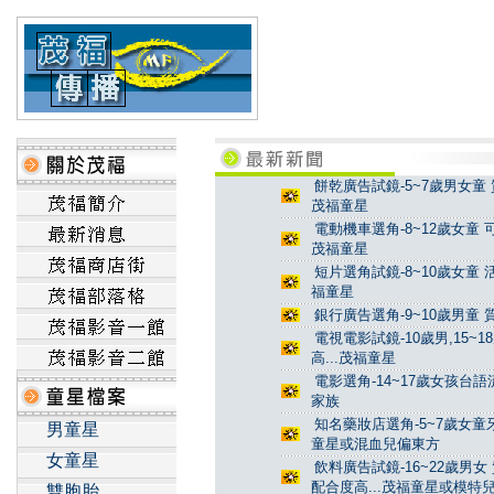
餅乾廣告試鏡-5~7歲男女童 
茂福童星
電動機車選角-8~12歲女童 
茂福童星
短片選角試鏡-8~10歲女童 
福童星
銀行廣告選角-9~10歲男童 
電視電影試鏡-10歲男,15~
高...茂福童星
電影選角-14~17歲女孩台
家族
知名藥妝店選角-5~7歲女童牙
男童星
童星或混血兒偏東方
女童星
飲料廣告試鏡-16~22歲男女
配合度高...茂福童星或模特
雙胞胎