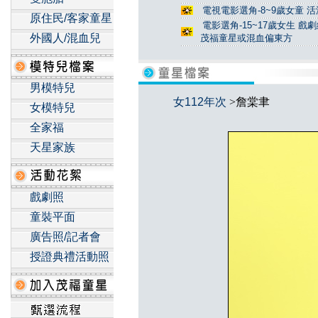
電視電影選角-8~9歲女童 活
原住民/客家童星
電影選角-15~17歲女生 戲
外國人/混血兒
茂福童星或混血偏東方
男模特兒
女112年次
>詹棠聿
女模特兒
全家福
天星家族
戲劇照
童裝平面
廣告照/記者會
授證典禮活動照