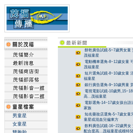
餅乾廣告試鏡-5~7歲男女童 
茂福童星
電動機車選角-8~12歲女童 
茂福童星
短片選角試鏡-8~10歲女童 
福童星
銀行廣告選角-9~10歲男童 
電視電影試鏡-10歲男,15~
高...茂福童星
電影選角-14~17歲女孩台
家族
知名藥妝店選角-5~7歲女童牙
男童星
童星或混血兒偏東方
女童星
飲料廣告試鏡-16~22歲男女
配合度高...茂福童星或模特
雙胞胎