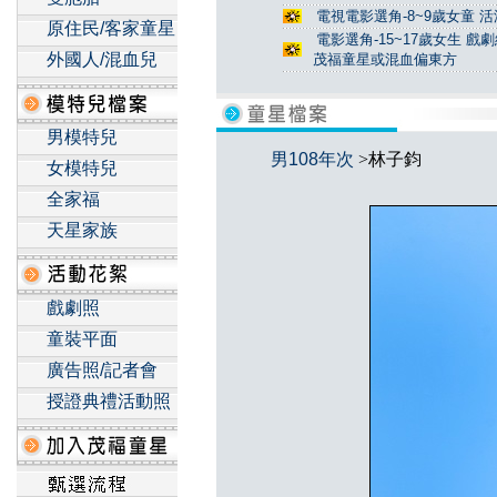
電視電影選角-8~9歲女童 活
原住民/客家童星
電影選角-15~17歲女生 戲
外國人/混血兒
茂福童星或混血偏東方
男模特兒
男108年次
>林子鈞
女模特兒
全家福
天星家族
戲劇照
童裝平面
廣告照/記者會
授證典禮活動照