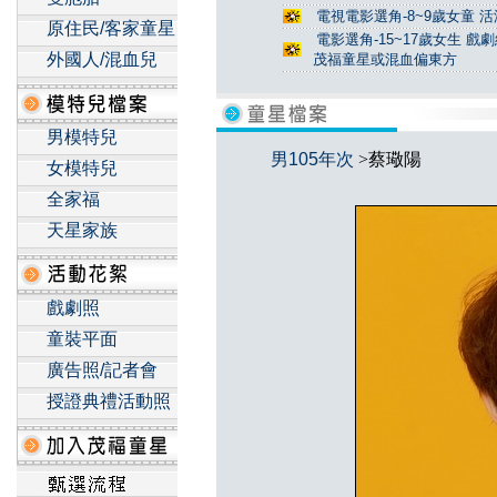
電視電影選角-8~9歲女童 活
原住民/客家童星
電影選角-15~17歲女生 戲
外國人/混血兒
茂福童星或混血偏東方
男模特兒
男105年次
>蔡璥陽
女模特兒
全家福
天星家族
戲劇照
童裝平面
廣告照/記者會
授證典禮活動照