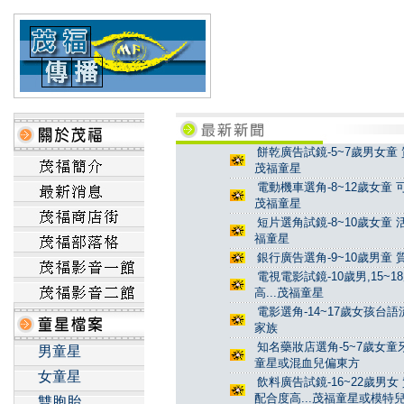
餅乾廣告試鏡-5~7歲男女童 
茂福童星
電動機車選角-8~12歲女童 
茂福童星
短片選角試鏡-8~10歲女童 
福童星
銀行廣告選角-9~10歲男童 
電視電影試鏡-10歲男,15~
高...茂福童星
電影選角-14~17歲女孩台
家族
知名藥妝店選角-5~7歲女童牙
男童星
童星或混血兒偏東方
女童星
飲料廣告試鏡-16~22歲男女
配合度高...茂福童星或模特
雙胞胎