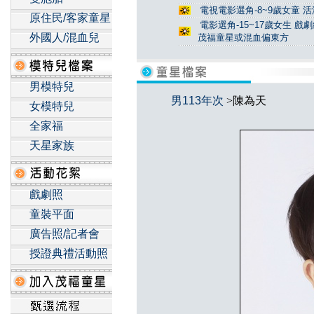
電視電影選角-8~9歲女童 活
原住民/客家童星
電影選角-15~17歲女生 戲
外國人/混血兒
茂福童星或混血偏東方
男模特兒
男113年次
>陳為天
女模特兒
全家福
天星家族
戲劇照
童裝平面
廣告照/記者會
授證典禮活動照