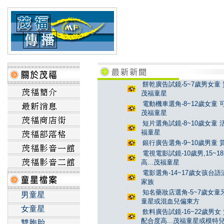
餅乾廣告試鏡-5~7歲男女童 
茂福童星
電動機車選角-8~12歲女童 
茂福童星
短片選角試鏡-8~10歲女童 
福童星
銀行廣告選角-9~10歲男童 
電視電影試鏡-10歲男,15~
高...茂福童星
電影選角-14~17歲女孩台
家族
知名藥妝店選角-5~7歲女童牙
男童星
童星或混血兒偏東方
女童星
飲料廣告試鏡-16~22歲男女
配合度高...茂福童星或模特
雙胞胎