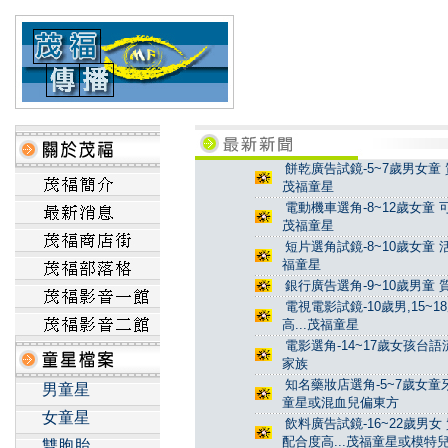
餅乾廣告試鏡-5~7歲男女童 
茂福童星
電動機車選角-8~12歲女童 
茂福童星
短片選角試鏡-8~10歲女童 
福童星
銀行廣告選角-9~10歲男童 
電視電影試鏡-10歲男,15~
高...茂福童星
電影選角-14~17歲女孩台
家族
知名藥妝店選角-5~7歲女童牙
男童星
童星或混血兒偏東方
女童星
飲料廣告試鏡-16~22歲男女
配合度高...茂福童星或模特
雙胞胎