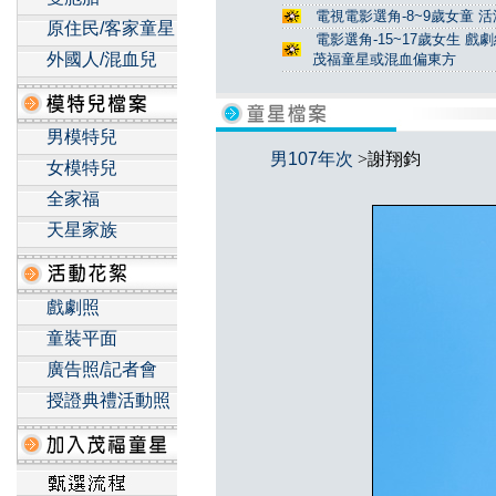
電視電影選角-8~9歲女童 活
原住民/客家童星
電影選角-15~17歲女生 戲
外國人/混血兒
茂福童星或混血偏東方
男模特兒
男107年次
>謝翔鈞
女模特兒
全家福
天星家族
戲劇照
童裝平面
廣告照/記者會
授證典禮活動照