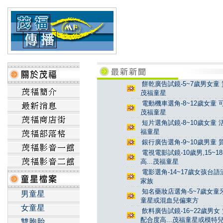
餅乾廣告試鏡-5~7歲男女童 
茂福童星
電動機車選角-8~12歲女童 
茂福童星
短片選角試鏡-8~10歲女童 
福童星
銀行廣告選角-9~10歲男童 
電視電影試鏡-10歲男,15~
高...茂福童星
電影選角-14~17歲女孩台
家族
知名藥妝店選角-5~7歲女童牙
男童星
童星或混血兒偏東方
女童星
飲料廣告試鏡-16~22歲男女
配合度高...茂福童星或模特
雙胞胎