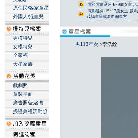
電視電影選角-8~9歲女童 活
原住民/客家童星
電影選角-15~17歲女生 戲
外國人/混血兒
茂福童星或混血偏東方
男模特兒
男113年次
>李浩銓
女模特兒
全家福
天星家族
戲劇照
童裝平面
廣告照/記者會
授證典禮活動照