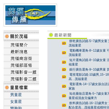
餅乾廣告試鏡-5~7歲男女童 
茂福童星
電動機車選角-8~12歲女童 
茂福童星
短片選角試鏡-8~10歲女童 
福童星
銀行廣告選角-9~10歲男童 
電視電影試鏡-10歲男,15~
高...茂福童星
電影選角-14~17歲女孩台
家族
知名藥妝店選角-5~7歲女童牙
男童星
童星或混血兒偏東方
女童星
飲料廣告試鏡-16~22歲男女
配合度高...茂福童星或模特
雙胞胎