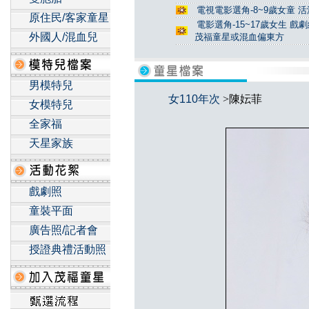
電視電影選角-8~9歲女童 活
原住民/客家童星
電影選角-15~17歲女生 戲
外國人/混血兒
茂福童星或混血偏東方
男模特兒
女110年次
>陳妘菲
女模特兒
全家福
天星家族
戲劇照
童裝平面
廣告照/記者會
授證典禮活動照