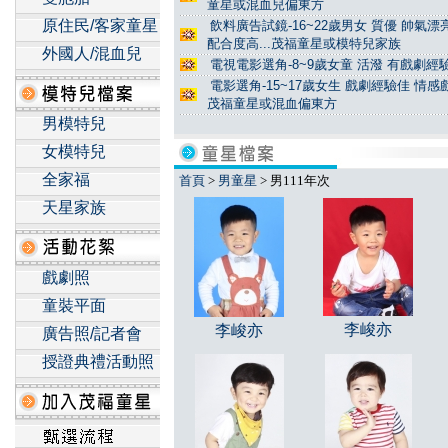
童星或混血兒偏東方
原住民/客家童星
飲料廣告試鏡-16~22歲男女 質優 帥氣
配合度高...茂福童星或模特兒家族
外國人/混血兒
電視電影選角-8~9歲女童 活潑 有戲劇經驗
電影選角-15~17歲女生 戲劇經驗佳 情
茂福童星或混血偏東方
男模特兒
女模特兒
全家福
首頁
>
男童星
> 男111年次
天星家族
戲劇照
童裝平面
李峻亦
李峻亦
廣告照/記者會
授證典禮活動照