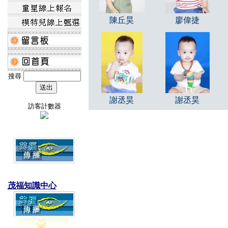
陳丘昊
廖偉捷
搜尋
謝丞昊
謝丞昊
訪客計數器
茂福知識中心