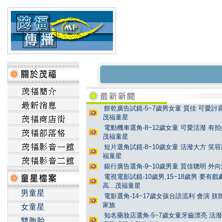
餅乾廣告試鏡-5~7歲男女童 質佳 可愛討喜
茂福童星
電動機車選角-8~12歲女童 可愛活潑 有拍
茂福童星
短片選角試鏡-8~10歲女童 活潑大方 笑容
福童星
銀行廣告選角-9~10歲男童 質佳聰明 外向
電視電影試鏡-10歲男,15~18歲男 要有
高...茂福童星
男童星
電影選角-14~17歲女孩台語流利 會演 
家族
女童星
知名藥妝店選角-5~7歲女童牙齒漂亮 活潑
雙胞胎