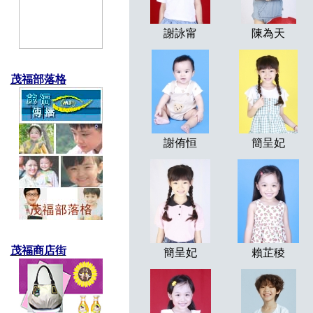
謝詠甯
陳為天
茂福部落格
謝侑恒
簡呈妃
茂福商店街
簡呈妃
賴芷稜