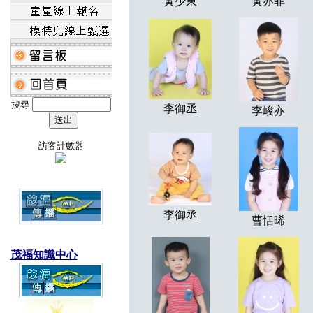
黃少東
黃亦菲
搜尋
李御丞
李峻亦
訪客計數器
李御丞
曹恬晞
茂福知識中心