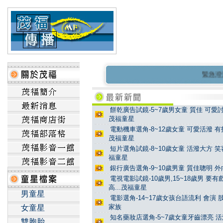
緊急澄清 
餅乾廣告試鏡-5~7歲男女童 質佳 可愛討
茂福童星
電動機車選角-8~12歲女童 可愛活潑 有
茂福童星
短片選角試鏡-8~10歲女童 活潑大方 笑
福童星
銀行廣告選角-9~10歲男童 質佳聰明 外
電視電影試鏡-10歲男,15~18歲男 要
高...茂福童星
男童星
電影選角-14~17歲女孩台語流利 會演
家族
女童星
知名藥妝店選角-5~7歲女童牙齒漂亮 活
雙胞胎