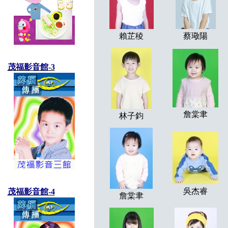
賴芷稜
蔡璥陽
茂福影音館-3
詹棠聿
林子鈞
吳杰睿
茂福影音館-4
詹棠聿