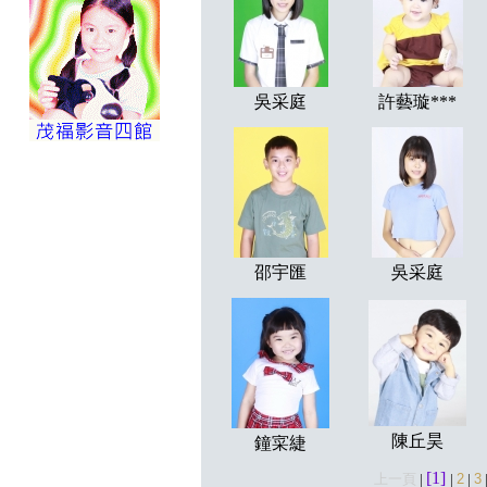
吳采庭
許藝璇***
邵宇匯
吳采庭
陳丘昊
鐘寀緁
[1]
上一頁
|
|
2
|
3