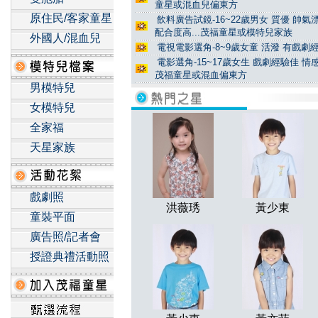
童星或混血兒偏東方
原住民/客家童星
飲料廣告試鏡-16~22歲男女 質優 帥
配合度高...茂福童星或模特兒家族
外國人/混血兒
電視電影選角-8~9歲女童 活潑 有戲劇經
電影選角-15~17歲女生 戲劇經驗佳 
茂福童星或混血偏東方
男模特兒
女模特兒
全家福
天星家族
戲劇照
洪薇琇
黃少東
童裝平面
廣告照/記者會
授證典禮活動照