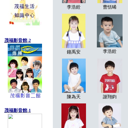
李浩銓
曹恬晞
茂福影音館-2
李浩銓
鐘禹安
陳為天
謝翔鈞
茂福影音館-1