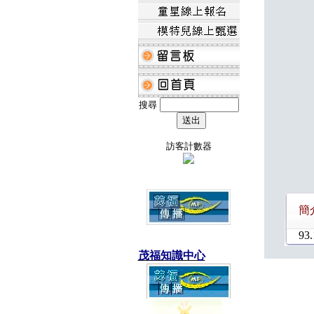
搜尋
訪客計數器
簡
93.
茂福知識中心