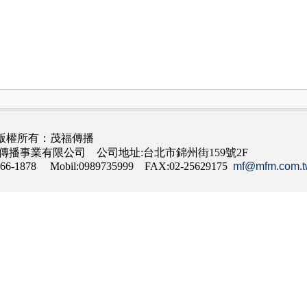
版權所有：茂福傳播
茂福傳播事業有限公司 公司地址:台北市錦州街159號2F
866-1878 Mobil:0989735999 FAX:02-25629175
mf@mfm.com.t
網路行銷
,
網頁設計
,
手機網頁設計
,
seo
,
機場接送
,
台南花店