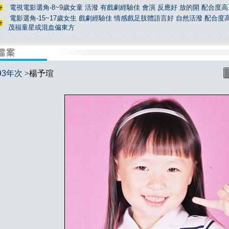
電視電影選角-8~9歲女童 活潑 有戲劇經驗佳 會演 反應好 放的開 配合度高.
電影選角-15~17歲女生 戲劇經驗佳 情感戲足肢體語言好 自然活潑 配合度高
茂福童星或混血偏東方
93年次
>楊予瑄