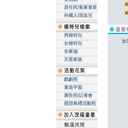
原住民/客家童星
外國人/混血兒
男模特兒
女
女模特兒
全家福
天星家族
戲劇照
童裝平面
廣告照/記者會
授證典禮活動照