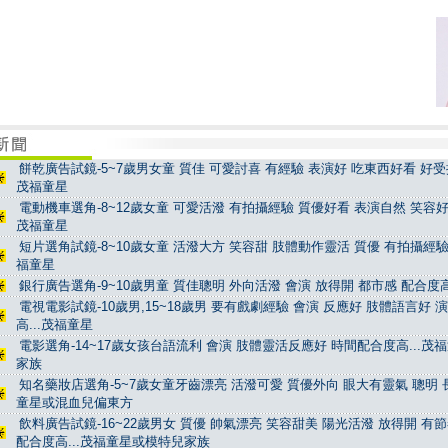
餅乾廣告試鏡-5~7歲男女童 質佳 可愛討喜 有經驗 表演好 吃東西好看 好受控
茂福童星
電動機車選角-8~12歲女童 可愛活潑 有拍攝經驗 質優好看 表演自然 笑容好看
茂福童星
短片選角試鏡-8~10歲女童 活潑大方 笑容甜 肢體動作靈活 質優 有拍攝經驗 
福童星
銀行廣告選角-9~10歲男童 質佳聰明 外向活潑 會演 放得開 都市感 配合度高
電視電影試鏡-10歲男,15~18歲男 要有戲劇經驗 會演 反應好 肢體語言好 
高...茂福童星
電影選角-14~17歲女孩台語流利 會演 肢體靈活反應好 時間配合度高...茂
家族
知名藥妝店選角-5~7歲女童牙齒漂亮 活潑可愛 質優外向 眼大有靈氣 聰明 長
童星或混血兒偏東方
飲料廣告試鏡-16~22歲男女 質優 帥氣漂亮 笑容甜美 陽光活潑 放得開 有
配合度高...茂福童星或模特兒家族