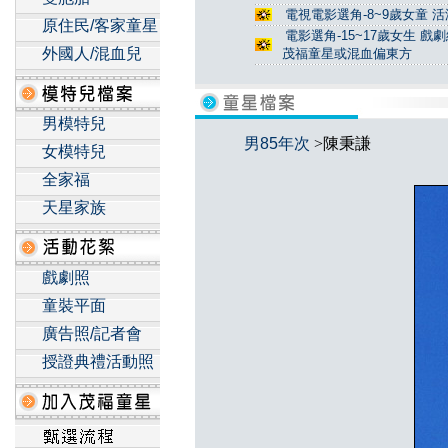
電視電影選角-8~9歲女童 活
原住民/客家童星
電影選角-15~17歲女生 戲
外國人/混血兒
茂福童星或混血偏東方
男模特兒
男85年次
>陳秉謙
女模特兒
全家福
天星家族
戲劇照
童裝平面
廣告照/記者會
授證典禮活動照