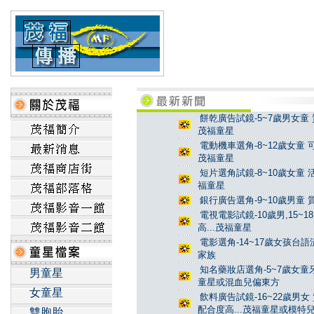
餅乾廣告試鏡-5~7歲男女童 
茂福童星
電動機車選角-8~12歲女童 
茂福童星
短片選角試鏡-8~10歲女童 
福童星
銀行廣告選角-9~10歲男童 
電視電影試鏡-10歲男,15~
高...茂福童星
電影選角-14~17歲女孩台
家族
知名藥妝店選角-5~7歲女童牙
男童星
童星或混血兒偏東方
女童星
飲料廣告試鏡-16~22歲男女
配合度高...茂福童星或模特
雙胞胎