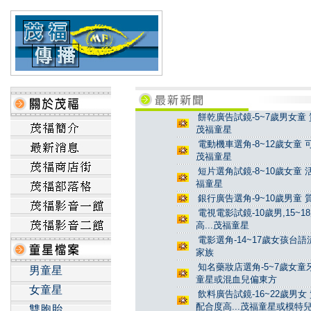
餅乾廣告試鏡-5~7歲男女童 
茂福童星
電動機車選角-8~12歲女童 
茂福童星
短片選角試鏡-8~10歲女童 
福童星
銀行廣告選角-9~10歲男童 
電視電影試鏡-10歲男,15~
高...茂福童星
電影選角-14~17歲女孩台
家族
知名藥妝店選角-5~7歲女童牙
男童星
童星或混血兒偏東方
女童星
飲料廣告試鏡-16~22歲男女
配合度高...茂福童星或模特
雙胞胎