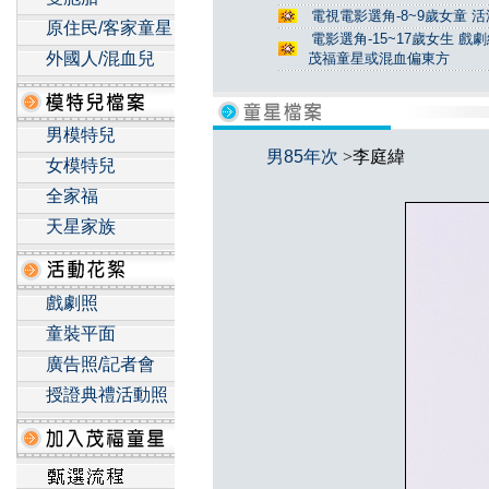
電視電影選角-8~9歲女童 活
原住民/客家童星
電影選角-15~17歲女生 戲
外國人/混血兒
茂福童星或混血偏東方
男模特兒
男85年次
>李庭緯
女模特兒
全家福
天星家族
戲劇照
童裝平面
廣告照/記者會
授證典禮活動照